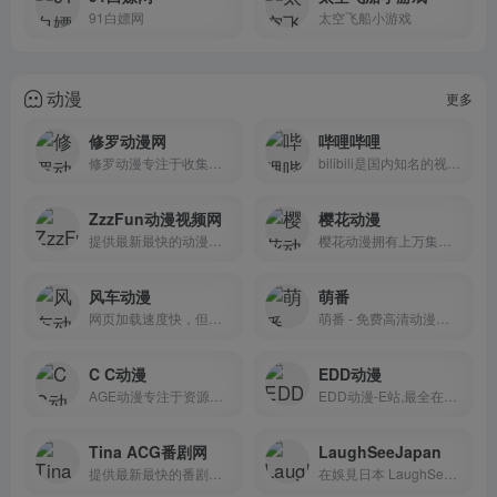
91白嫖网
太空飞船小游戏
动漫
更多
修罗动漫网
哔哩哔哩
修罗动漫专注于收集高质量动漫，致力为所有动漫迷们提供最好看的动漫
bilibili是国内知名的视频弹幕网站，这里有及时的动漫新番，活跃的ACG氛围，有创意的Up主。大家可以在这里找到许多欢乐。
ZzzFun动漫视频网
樱花动漫
提供最新最快的动漫新番资讯和在线播放，开心看动漫，无圣骑、无暗牧
樱花动漫拥有上万集高清晰画质的在线动漫，观看完全免费、无须注册、高速播放、更新及时的专业在线樱花动漫站，我们致力为所有动漫迷们提供最好看的动漫。
风车动漫
萌番
网页加载速度快，但部分源画质不一。
萌番 - 免费高清动漫分享（M站）
C C动漫
EDD动漫
AGE动漫专注于资源收集整理 海量的有效的高质量的动漫资源下载 动漫百度网盘下载
EDD动漫-E站,最全在线动画,动漫收集网站!www.edddh3.com,动漫,无修动漫,动画,edddh,anime,comic,ACG,游戏,火影忍者,死神,海贼王(航海王),家庭教师,柯南,线上视频,video,新番,动漫网,动画网
Tina ACG番剧网
LaughSeeJapan
提供最新最快的番剧视频数据，持续更新！免费无广告～记得收藏本站哦！
在娛見日本 LaughSeeJapan 上享受您最愛的影片、崁入原創內容，並與全世界觀眾分享您的影片。