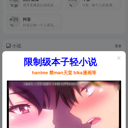
虎牙直播是以游戏直播为主的弹幕式互动直播平台，累计注册用户2亿，提供热门游戏直播、电竞赛事直播与游戏赛事直播，手游直播等。包含英雄联盟lol，王者荣耀，绝地求生，和平精英等游戏直播，lol、dota2、dnf等热门游戏直播以及单机游戏、手游等游戏直播。
斗鱼 - 每个人的直播平台提供高清、快捷、流畅的视频直播和游戏赛事直播服务，包含英雄联盟lol直播、穿越火线cf直播、dota2直播、美女直播等各类热门游戏赛事直播和各种名家大神游戏直播，内容丰富，推送及时，带给你不一样的视听体验，一切尽在斗鱼 - 每个人的直播平台。
抖音
抖音让每一个人看见并连接更大的世界，鼓励表达、沟通和记录，激发创造，丰富人们的精神世界，让现实生活更美好。
小说
更多
搜书吧
好书友论坛
限制级本子轻小说
搜书吧是一个网络交流论坛，当下可以在平台上免费看书的软件
好书友论坛是一个致力于书评、小说评分、推书交流的社区
hanime 禁man天堂 bika漫画等
苦瓜书盘
镇魂小说网
苦瓜书盘是供网友交流适合电纸书阅读的6寸pdf及mobi格式电子书制作技术的网站
镇魂小说网大神级耽美小说作者Priest作品，本站提供镇魂小说全文免费在线阅读
52书库-52书库官网
Zlibrary — 全球最大的电子图书馆，九百万本电子书免费下载。附官网地址
52推书是52书库的分站，着力推荐各类好看的小说及书单，争取做一个不错的小说网站分享网站。
Zlibrary被称为全球最大的数字图书馆，里面包含 9,826,996 本电子书
Library Genesis （创世纪图书馆）最新镜像地址
Zlibrary最新镜像网址
Library Genesis （创世纪图书馆）是一款国外电子书资源库
Zlibrary被称为全球最大的数字图书馆，里面包含 9,826,996 本电子书