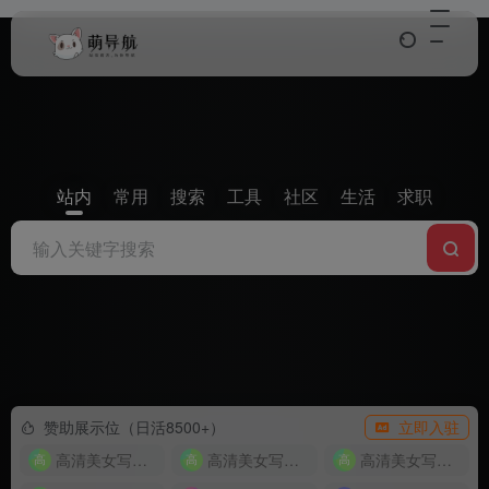
Warning
: array_rand(): Array is empty in
/www/wwwroot/www.mengdhw.com/wp-
content/themes/onenav/inc/clipimage.php
on line
38
站内
常用
搜索
工具
社区
生活
求职
赞助展示位（日活8500+）
立即入驻
高清下载,电视剧,国产剧,动漫,综艺,美剧,韩剧,日剧,泰剧
高清美女写真图片大全
高清美女写真图片大全
高清美女写真图片大全