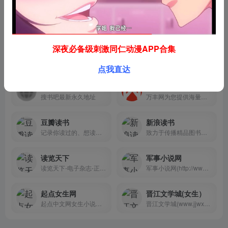
推书君
搜书吧
推书君是一个致力于使用大数据和算法提供个性化网络小说推荐，目前已收录海量小说，上万标签，书荒求书、网络小说推荐就找推书君
搜书吧-搜书吧最新永久地址，提供各种格式小说下载
深夜必备级刺激同仁动漫APP合集
好书友论坛
次元书屋
好看的同人小说、援共文、耽美小说推荐,小说TXT下载交流论坛
全本小说,小说共享交流论坛
点我直达
搜书吧
万丰网
搜书吧最新永久地址
万丰网为您提供海量各平台热门小说推荐，废婿逆袭、兵王崛起、宅女穿越、考古灵异等等各类小说应有尽有。
豆瓣读书
新浪读书
记录你读过的、想读和正在读的书，顺便打分，添加标签及个人附注，写评论。根据你的口味，推荐适合的书给你。
致力于传播精品图书，第一时间刊发国内外文化图书资讯，为读者提供集阅读、写作、评书、购书的一站式服务。
读览天下
军事小说网
读览天下-电子杂志-正版电子杂志平台,在线电子阅读,发布平台,提供原版杂志在线阅读与下载等服务.
军事小说网(http://www.junshixiaoshuo.org)提供好看的军事小说,战争小说,抗战小说,抗日小说,架空历史军事小说,现代军事小说,虚拟军事小说等优秀小说免费在线阅读和TXT下载服务,喜欢的话请收藏军事小说网!
起点女生网
晋江文学城(女生）
起点中文网女生小说大全频道,为网友推荐好看的女生小说,除此之外女生小说频道还有女生小说排行榜,帮你找到好看的女生小说。
晋江文学城(www.jjwxc.net)创立于2003年8月，是具备相当规模女性网络文学原创基地。站内作品题材多样，包括原创言情小说、都市小说、奇幻小说、纯爱小说、百合小说、轻小说以及衍生小说等，已诞生出《花千骨》《知否？知否？应是绿肥红瘦》《何以笙箫默》等上百部热门影视剧作品。晋江文学城已经从一个简单的文学爱好者集散地快速且稳健地成长为行业内的翘楚。