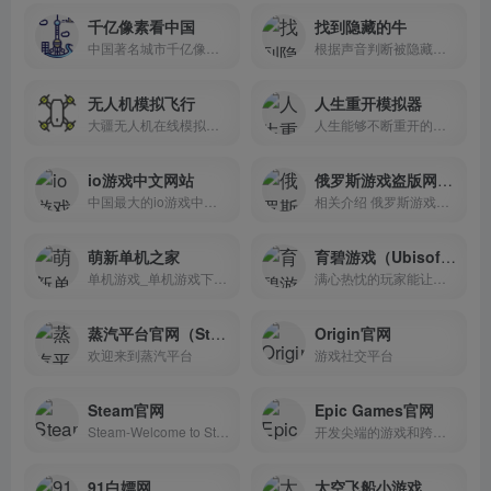
千亿像素看中国
找到隐藏的牛
中国著名城市千亿像素全景
根据声音判断被隐藏的牛在哪里
无人机模拟飞行
人生重开模拟器
大疆无人机在线模拟飞行网页版
人生能够不断重开的模拟器
io游戏中文网站
俄罗斯游戏盗版网站 | 真正Steam破解网站
中国最大的io游戏中文推荐网站,游戏新闻,游戏下载,游戏评测
相关介绍 俄罗斯游戏盗版网...
萌新单机之家
育碧游戏（Ubisoft Connect）官网
单机游戏_单机游戏下载站_单机游戏大全_单机游戏下载基地
满心热忱的玩家能让游戏变得更好
蒸汽平台官网（Steam中国版）
Origin官网
欢迎来到蒸汽平台
游戏社交平台
Steam官网
Epic Games官网
Steam-Welcome to Steam（蒸汽平台）
开发尖端的游戏和跨平台的游戏引擎技术！
91白嫖网
太空飞船小游戏