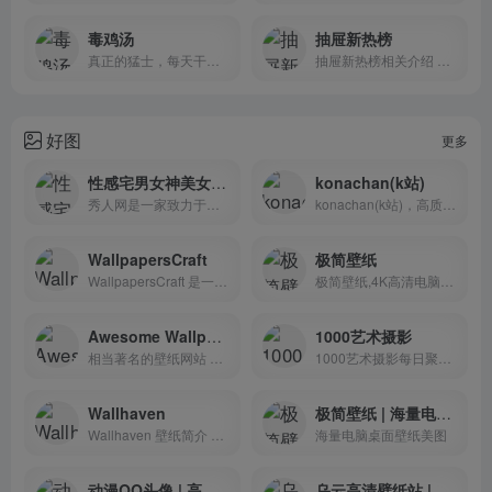
毒鸡汤
抽屉新热榜
真正的猛士，每天干一碗毒鸡汤！
抽屉新热榜相关介绍 抽屉...
好图
更多
性感宅男女神美女诱惑写真图集网站-微密圈破解资源
konachan(k站)
秀人网是一家致力于模特写真以及模特周边相关产业的社会化互动平台，专注和开发广大模特粉丝喜欢的产品 ，并与专业摄影师和机构打造人气模特。秀人图，持续更新高清秀人美女套图集！
konachan(k站)，高质量动漫壁纸，左侧有图片来源
WallpapersCraft
极简壁纸
WallpapersCraft 是一个免费在线 4K 壁纸素材下载网站
极简壁纸,4K高清电脑桌面壁纸图库,海量4K电脑壁纸
Awesome Wallpapers
1000艺术摄影
相当著名的壁纸网站 wallhave...
1000艺术摄影每日聚合全网络最in的艺术图片写真
Wallhaven
极简壁纸 | 海量电脑桌面壁纸美图
Wallhaven 壁纸简介 Wallhave...
海量电脑桌面壁纸美图
动漫QQ头像 | 高清好看的微信动漫头像图片大全
乌云高清壁纸站 | 每日分享美丽壁纸