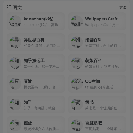
图文
更多
konachan(k站)
WallpapersCraft
konachan(k站)，高质量动漫壁纸，左侧有图片来源
WallpapersCraft 是一个免费在线 4K 壁纸素材下载网站
异世界百科
维基百科
相关介绍 异世界百科是一...
维基百科，自由的百科全书
知乎搬运工
萌娘百科
知乎小说、知乎专栏、知乎盐选文章搬运网站，提供给大家免费阅读，定期更新！
萌娘百科 万物皆可萌的百科全书 - zh.moegirl.org.cn
豆瓣
QQ空间
提供图书、电影、音乐唱片的推荐、评论和价格比较，以及城市独特的文化生活。
QQ空间-分享生活，留住感动
知乎
简书
知乎 - 有问题，就会有答案
简书是一个优质的创作社区，在这里，你可以任性地创作，一篇短文、一张照片、一首诗、一幅画……我们相信，每个人都是生活中的艺术家，有着无穷的创造力。
煎蛋
百度贴吧
煎蛋以译介方式传播网络新鲜资讯
百度贴吧——全球领先的中文社区。贴吧的使命是让志同道合的人相聚。不论是大众话题还是小众话题，都能精准地聚集大批同好网友，展示自我风采，结交知音，搭建别具特色的“兴趣主题“互动平台。贴吧目录涵盖游戏、地区、文学、动漫、娱乐明星、生活、体育、电脑数码等方方面面，是全球领先的中文交流平台，它为人们提供一个表达和交流思想的自由网络空间，并以此汇集志同道合的网友。