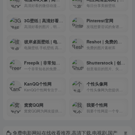
高清好看的微信动漫头像图片大全
每日分享美丽壁纸
3G壁纸 | 高清好看的图片，明星，性感美女图片大全
Pinterest官网
高清好看的图片，明星，性感美女图片大全
发现想要尝试的食谱、家居创意、时尚灵感及其他创意点子。
彼岸桌面壁纸 | 电脑壁纸 手机壁纸 高清手机壁纸图片
Reshot | 免费的图片素材库
电脑壁纸 手机壁纸 高清手机壁纸图片
免费的图片素材库
Freepik | 非常知名的免费图库网站
Shutterstock | 创意项目的照片、矢量图和插图
一个非常知名的免费图库网站
创意项目的照片、矢量图和插图
KanQQ个性网
个性头像网
KanQQ个性网专注于分享QQ个性内容,我们提供最新最炫的QQ头像、QQ网名、QQ个性签名、QQ分组、QQ皮肤、QQ说说、QQ表情、QQ日志等QQ周边个性内容，还有最全的唯美图片、QQ心情日志等QQ空间素材等您发现和使用，看QQ个性网是您装扮个性QQ的首选网站。
个性头像网为您提供个性头像,最好看的个性头像,个性的非主流头像,还有最潮的个性头像,最全的QQ个性头像网站。
窝窝QQ网
我要个性网
窝窝QQ网为网友提供头像,皮肤,网名,个性签名,分组,图片等QQ相关内容.全力打造一个用户喜爱的腾讯QQ资源站!
我要个性网是一个专注分享图片、文字等素材（头像,图片,网名,个性签名等）。汇集了海量个性类资源，在这里可以寻找到您想要的、分享你喜欢的。
免费电影网站在线收看推荐,高清下载,电视剧,国产
更