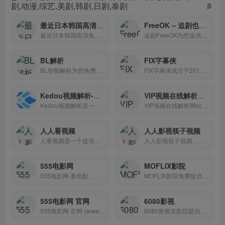
剧,动漫,综艺,美剧,韩剧,日剧,泰剧
多
最近日本韩国高清免费观看电影动漫大全
FreeOK – 追剧也很卷
最近日本韩国高清免费观看电...
追剧FreeOK为您提供2024最新...
BL解析
FIX字幕侠
BL智能解析为您免费解析主流视频网站的VIP视频
FIX字幕侠成立于2015年1月8日，是一个非盈利性民间字幕组织
Kedou视频解析-无水印解析-视频在线解析下载
VIP视频在线解析网站
Kedou视频解析是一款支持海量视频网站解析下载工具
VIP视频在线解析网站VIP视频免费看
人人看视频
人人影视筷子视频
人看视频是一个提供免费高清影片的网站，你可以在这里观看最新的电影和热门大片。它不仅同步更新各种类型的影片，还提供高清的播放质量，让你欣赏到更好的视觉体验
人人影视筷子视频，为您提供最新电影、美剧天堂、电影排行榜、最新美剧、好看的影视在线观看，最快最全的美剧在线视频网站，是广大美剧迷必收藏的美剧网站！
555电影网
MOFLIX影院
555电影网 看电影，拯救世界...
MOFLIX影院免费提供蓝光高品...
555电影网 官网
6080影视
555电影网 官网 (www.555dy.c...
6080新视觉影院提供私人影院...