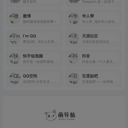
聊天软件
Telegram 是一款基于云的移动和桌面消息传递应用程序，专注于安全性和速度。
微博
华人帮
随时随地发现新鲜事！
华人帮_海外华人的生活方式专业为您提供美国华人资讯,华人论坛,华人资讯,华人社区的相关信息，想要了解更多详情，请联系我们。
I’m QQ
天涯社区
腾讯QQ，8亿人在用的即时通讯软件，你不仅可以在各类通讯终端上通过QQ聊天交友，还能进行免费的视频、语音通话，或者随时随地收发重要文件。欢迎访问QQ官方网站，下载体验最新版QQ，了解QQ最新功能。
天涯社区提供论坛、部落、博客、问答、文学、相册、个人空间等服务。拥有天涯杂谈、娱乐八卦、情感天地等人气栏目，以及关天茶舍、煮酒论史等高端人文论坛。这里诞生了很多的热门网络事件与草根明星……
快手短视频
抖音
快手是一款国民级短视频App。在快手，了解真实的世界，认识有趣的人，也可以记录真实而有趣的自己。快手，拥抱每一种生活。
抖音让每一个人看见并连接更大的世界，鼓励表达、沟通和记录，激发创造，丰富人们的精神世界，让现实生活更美好。
QQ空间
百度贴吧
QQ空间-分享生活，留住感动
百度贴吧——全球领先的中文社区。贴吧的使命是让志同道合的人相聚。不论是大众话题还是小众话题，都能精准地聚集大批同好网友，展示自我风采，结交知音，搭建别具特色的“兴趣主题“互动平台。贴吧目录涵盖游戏、地区、文学、动漫、娱乐明星、生活、体育、电脑数码等方方面面，是全球领先的中文交流平台，它为人们提供一个表达和交流思想的自由网络空间，并以此汇集志同道合的网友。