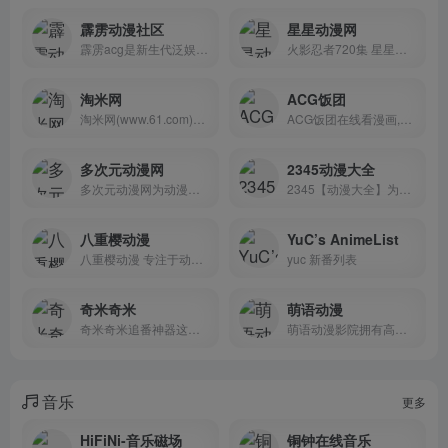
霹雳动漫社区
星星动漫网
霹雳acg是新生代泛娱乐互动平台，从动漫、游戏起步，衍生至数码、周边、会展等与宅文化相关领域，致力于创造轻松欢快的宅文化乐趣。
火影忍者720集 星星动漫网第一时间更新火影忍者等日本动漫,还收集了动画片大全.为广大动漫迷动画片爱好者提供方便.
淘米网
ACG饭团
淘米网(www.61.com)是专为中国儿童打造的综合互动娱乐平台，为孩子们提供摩尔庄园、赛尔号、小花仙等丰富多彩、健康安全的互动娱乐产品，同时淘米网也是儿童健康安全上网的倡导者。
ACG饭团在线看漫画,在线看番
多次元动漫网
2345动漫大全
多次元动漫网为动漫爱好者提供上万无删减动漫片源，无广告，高速播放，免注册观看，完全免费，我们致力最快最好的动漫番剧在线播放。
2345【动漫大全】为您提供新动漫，动画片、好看的动漫排行榜，免费高清在线观看热血动漫、卡通动漫、新番动漫、百合动漫、搞笑动漫、国产动漫、动漫电影等热门动漫，更多高清动画动漫在线观看尽在2345动漫大全。
八重樱动漫
YuC’s AnimeList
八重樱动漫 专注于动漫在线播放
yuc 新番列表
奇米奇米
萌语动漫
奇米奇米追番神器这里是动漫影视迷的花园，每天为大家提供最新最全新番动漫日本动漫影视剧的手机与电脑免费在线观看，以及好看的国漫和无修后宫动漫热血动漫等，追番就上奇米奇米动漫迷的秘密花园！
萌语动漫影院拥有高清晰画质的在线动漫，最新电影，观看完全免费、高速播放、更新及时在线，我们致力为所有动漫迷们提供最好看的动漫
音乐
更多
HiFiNi-音乐磁场
铜钟在线音乐