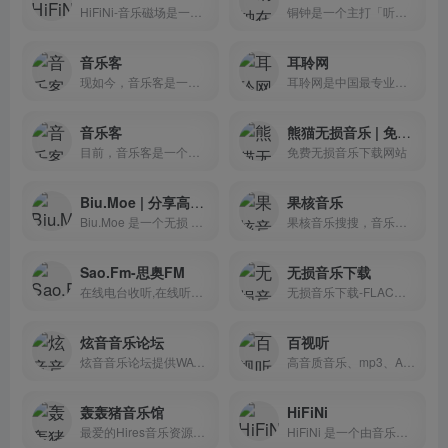
HiFiNi-音乐磁场是一个由音乐爱好者维护的分享平台, 提供超多的音乐资源
铜钟是一个主打「听歌」功能的 web app, 致力于为人们带来卓越的听歌体验
音乐客
耳聆网
现如今，音乐客是一个以免费在线播放和下载为主的全站音乐资源网站，音乐客为用户提供全方位的音乐服务。免费在线播放和下载全站音乐资源，让您畅享音乐的无限魅力。网站采用先进的流媒体技术，将互联网上各种流行的音乐素材通过网络传输给用户。音乐客为广大网友提供了丰富多彩的音乐内容，包括歌曲、视频、音频等，同时也为用户提供了一系列便利服务，如在线试听、搜索功能、音乐库管理、会员注册等。
耳聆网是中国最专业的声音分享平台，汇聚了国内众多专业录音师和业余声音爱好者，拥有庞大的声音资源云库和完善的版权保护及授权机制，满足音乐创作、影视后期、游戏配乐等领域的音频素材需求。
音乐客
熊猫无损音乐 | 免费无损音乐下载网站
目前，音乐客是一个以免费在线播放和下载为主的全站音乐资源网站，音乐客为用户提供全方位的音乐服务。免费在线播放和下载全站音乐资源，让您畅享音乐的无限魅力。网站采用先进的流媒体技术，将互联网上各种流行的音乐素材通过网络传输给用户。音乐客为广大网友提供了丰富多彩的音乐内容，包括歌曲、视频、音频等，同时也为用户提供了一系列便利服务，如在线试听、搜索功能、音乐库管理、会员注册等。
免费无损音乐下载网站
Biu.Moe | 分享高音质 ACG 音乐
果核音乐
Biu.Moe 是一个无损 ACG 音乐分享平台，所有用户可以随意编辑任何歌曲、歌词的相关信息。
果核音乐搜搜，音乐搜全网。果核音乐下载在线版本，免费下载无损音乐，高质量音乐！支持多种平台
Sao.Fm-思奥FM
无损音乐下载
在线电台收听,在线听广播,网络收音机在线收听
无损音乐下载-FLAC、APE、WAV、DSD、DTS最全的无损音乐免费下载
炫音音乐论坛
百视听
炫音音乐论坛提供WAV,APE,FLAC,DTS等音质最好的无损音乐下载,M4A,AAC音乐，无损音乐下载分享和讨论,开设具有影响力的新世纪无损音乐，欧美流行音乐，AAC,M4A音乐，肚皮舞音乐等无损音乐板块。
高音质音乐、mp3、AAC、iTunes Plus AAC M4A、APE、WAV、FLAC的下载分享
轰轰猪音乐馆
HiFiNi
最爱的Hires音乐资源下载站
HiFiNi 是一个由音乐爱好者维护的分享平台, 旨在解决问题互帮互助, 如果您有需求, 请注册账号并发布信息、详细描述歌曲信息等, 我们会尽力帮您寻找 HiFiNi MUSIC BBS - HiFiNi.COM