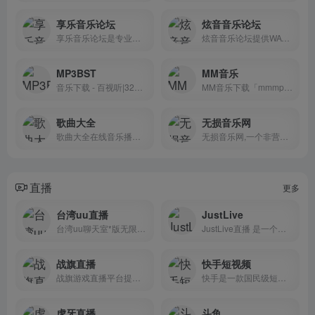
享乐音乐论坛
炫音音乐论坛
享乐音乐论坛是专业提供高品质无损音乐免费下载的网站，更是音乐发烧友的乐园，拥有的无损音乐下载格式包含各种类型，还有车载音乐下载，汽车音乐打包下载，名不虚传的海量高品质无损音乐下载天堂。
炫音音乐论坛提供WAV,APE,FLAC,DTS等音质最好的无损音乐下载,M4A,AAC音乐，无损音乐下载分享和讨论,开设具有影响力的新世纪无损音乐，欧美流行音乐，AAC,M4A音乐，肚皮舞音乐等无损音乐板块。
MP3BST
MM音乐
音乐下载 - 百视听|320K_无损高品质音乐下载FLAC_WAV_24bit_AAC
MM音乐下载「mmmp3.com」是最全的免费无损音乐下载网站。收录的无损音乐格式有flac、ape、wav、dsd等，每首无损音乐都是精心挑选，最全免费的无损音乐下载网站。
歌曲大全
无损音乐网
歌曲大全在线音乐播放器。具有音乐搜索、播放、下载、歌词同步显示、个人音乐播放列表同步等功能。
无损音乐网,一个非营利性无损音乐下载网站，为广大无损音乐爱好者提供交流及资源分享平台，在这里可以找到很多您喜爱的无损音乐免费下载！
直播
更多
台湾uu直播
JustLive
台湾uu聊天室*版无限点数是一款十分精彩的直播交友软件
JustLive直播 是一个整合国内五家直播平台内容的网站
战旗直播
快手短视频
战旗游戏直播平台提供高清、流畅的视频直播和电子竞技游戏直播。包括三国杀直播、LOL英雄联盟直播、炉石传说直播、dota2直播等各类热门游戏赛事。战旗直播为您提供全新的游戏视觉与听觉体验。
快手是一款国民级短视频App。在快手，了解真实的世界，认识有趣的人，也可以记录真实而有趣的自己。快手，拥抱每一种生活。
虎牙直播
斗鱼