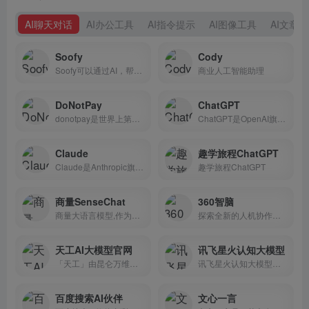
AI聊天对话
AI办公工具
AI指令提示
AI图像工具
AI文章
Soofy
Cody
Soofy可以通过AI，帮助提高交流水平，学习新语言
商业人工智能助理
DoNotPay
ChatGPT
donotpay是世界上第一个机器人律师
ChatGPT是OpenAI旗下的人工智能技术驱动的AI对话聊天机器人，它能够通过学习和理解人类的语言来进行对话，还能根据聊天的上下文进行互动，真正像人类一样来聊天交流，甚至能完成撰写邮件、视频脚本、文案、翻译、代码等任务。
Claude
趣学旅程ChatGPT
Claude是Anthropic旗下一款类ChatGPT对话机器人
趣学旅程ChatGPT
商量SenseChat
360智脑
商量大语言模型,作为商汤科技 AGI 通用人工智能全家桶成员，能使用自然的语言和人交流、互动，致力于让 AI 技术普惠大众，成为人们生活、工作的好帮手。
探索全新的人机协作模式
天工AI大模型官网
讯飞星火认知大模型
「天工」由昆仑万维与国内领先的AI团队奇点智源联合研发，是国内首个对标ChatGPT的双千亿级大语言模型，也是一个对话式AI助手。「天工」通过自然语言与用户进行问答式交互，AI生成能力可满足文案创作、知识问答、代码编程、逻辑推演、数理推算等多元化需求。
讯飞星火认知大模型，是由科大讯飞推出的大语言模型，能够通过自然语言理解，完成智能对答。
百度搜索AI伙伴
文心一言