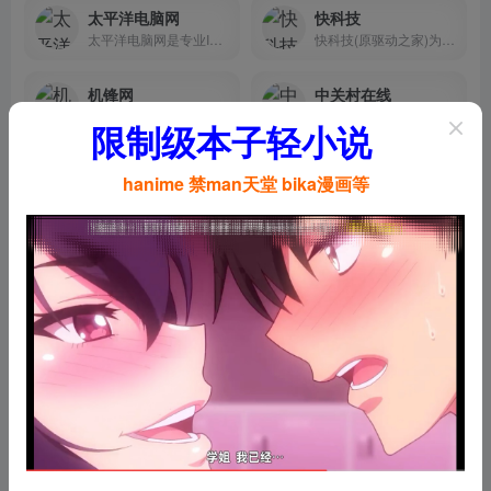
太平洋电脑网
快科技
太平洋电脑网是专业IT门户网站,为用户和经销商提供IT资讯和行情报价,涉及电脑,手机,数码产品,软件等.
快科技(原驱动之家)为您提供第一手的科技新闻资讯、产品评测、驱动下载等服务。老牌的驱动下载频道通过方便快捷的驱动分类、搜索服务，助您快速找到所需的驱动程序。基于驱动之家十余年积累的驱动库及专利，驱动之家研发了驱动精灵技术，基于驱动精灵技术的驱动精灵软件是您的驱动程序终极解决方案。它能够智能识别您的计算机硬件，匹配相应驱动程序并提供快速的下载与安装。
机锋网
中关村在线
机锋网是中国领先的科技互动新媒体，关注手机、3C数码、家电等科技产品、生活方式和消费升级，提供优质、专业、有趣的新闻资讯、产品体验、攻略玩法、购买建议及视频评测等内容服务。
中关村在线相关介绍 中国...
限制级本子轻小说
IT之家
hanime 禁man天堂 bika漫画等
IT之家，百度指数排名第一的前沿科技门户网站，青岛软媒旗下。快速播报科技行业新闻头条快讯和手机数码产品评测，关注智能车电动车、AR/VR虚拟现实、苹果iOS/iPadOS、鸿蒙OS、谷歌Android、微软Win11/Win10/Win7，紧盯iPhone/iPad、安卓智能设备手机等数码潮流。
工具大全
更多
图床工具
图片处理
以图搜图
视频处理
格式转换
在线
盘古图床
ImgKb图床 | 永久免费图床
盘古图床是一个免费上传图片的网站, 可以做到原图上传原图保存，一个免费公共的图床, 提供图片上传和图片外链服务, 拥有全球CDN加速,图片外链生成等功能
永久免费图床
水墨图床 | 免费的高速外链图床
即刻图床
相关介绍 致力于公益免费外...
相关介绍 支持阿里/京东/百度...