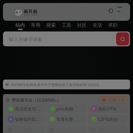
站内
常用
搜索
工具
社区
生活
求职
2023萌导航网将展开对于违规链接下架归档处理 (02/23)
萌导航网更换域名公告 (03/24)
赞助展示位（日活8500+）
立即入驻
高清美女写真图片大全
pixiv免翻
虎跃V.P.N
破解福利软件搜索引擎
禁漫免费
LSP福利社