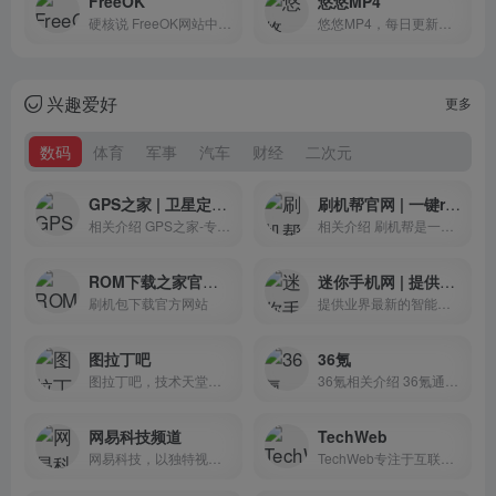
FreeOK
悠悠MP4
硬核说 FreeOK网站中文名为追...
悠悠MP4，每日更新最新电影电...
兴趣爱好
更多
数码
体育
军事
汽车
财经
二次元
GPS之家 | 卫星定位导航专业网站
刷机帮官网 | 一键root刷机
相关介绍 GPS之家-专业汽车...
相关介绍 刷机帮是一个为广...
ROM下载之家官网 | 刷机包下载官方网站
迷你手机网 | 提供业界最新的智能手机评测、导购、参数、拆机资讯
刷机包下载官方网站
提供业界最新的智能手机评测、导购、参数、拆机资讯
图拉丁吧
36氪
图拉丁吧，技术天堂，DIY爱好者的聚集地
36氪相关介绍 36氪通过全...
网易科技频道
TechWeb
网易科技，以独特视角呈现科技圈内大事小事，内容包括互联网、IT业界、通信、趋势、科技访谈等。
TechWeb专注于互联网消费领域，每日专业提供互联网产品、智能设备及互联网服务等方面的最新资讯，呈现为网站、微博、微信、APP等全媒体新形态，是国内领先的互联网消费互动媒体。