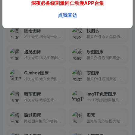
深夜必备级刺激同仁动漫APP合集
ImageHub图床
莉莉丝图库
点我直达
相关介绍 免费图片托管，...
相关介绍 莉莉丝图库，最萌...
图仓图床
找图么
相关介绍 图仓是一款以图片...
相关介绍 永久免费的图片存...
遇见图床
乐图图床
相关介绍 遇见图床(hualigs...
相关介绍 乐图图床您的云上...
Gimhoy图床
萌图床
相关介绍 永久免费图床，无...
相关介绍 萌图床是一个专...
暗萌图床
ImgTP免费图床
相关介绍 暗萌图床 - 纪...
ImgTP免费图床相关介绍 ...
路过图床
图壳
路过图床相关介绍 路过图...
图壳相关介绍 图壳诞生于...