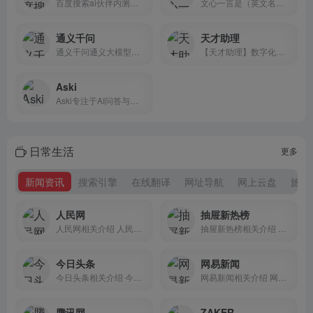
百度搜索ai伙伴内测入口在哪,下面将介绍百度a如何开启搜索ai伙伴内测。
文心一言是（英文名：ERNIE Bot）是百度全新一代知识增强大语言模型，文心大模型家族的新成员，能够与人对话互动，回答问题，协助创作，高效便捷地帮助人们获取信息、知识和灵感。文心一言是知识增强的大语言模型，基于飞桨深度学习平台和文心知识增强大模型，持续从海量数据和大规模知识中融合学习具备知识增强、检索增强和对话增强的技术特色
通义千问
天才助理
通义千问通义大模型是阿里大模型统一品牌，覆盖语言、听觉、多模态等领域；致力于实现接近人类智慧的通用智能，让AI从“单一感官”到“五官全开”
【天才助理】数字化创造时代的崛起：智能化工具唤醒创造新力，创造效率提升提升。未来已来，创作效率翻倍提升。
Aski
Aski专注于AI问答与创作服务，支持AI聊天、AI写作、AI绘画、AI翻译，可辅助创作、编写文案、优化作品，支持基于Stable Diffusion的绘画，Mindjourney风格绘画
日常生活
更多
新闻资讯
搜索引擎
在线翻译
网址导航
网上云盘
旅游
人民网
抽屉新热榜
人民网相关介绍 人民网，...
抽屉新热榜相关介绍 抽屉...
今日头条
网易新闻
今日头条相关介绍 今日头...
网易新闻相关介绍 网易新...
腾讯网
ZAKER