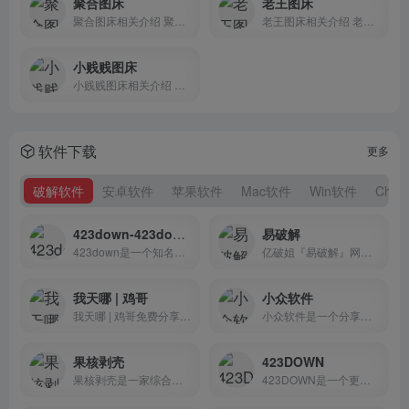
聚合图床
老王图床
聚合图床相关介绍 聚合图...
老王图床相关介绍 老王外...
小贱贱图床
小贱贱图床相关介绍 小贱...
软件下载
更多
破解软件
安卓软件
苹果软件
Mac软件
Win软件
Chr
423down-423down官网-423down博客
易破解
423down是一个知名软件达人|4...
亿破姐『易破解』网站专注无...
我天哪 | 鸡哥
小众软件
我天哪 | 鸡哥免费分享绿色破...
小众软件是一个分享、体验、...
果核剥壳
423DOWN
果核剥壳是一家综合科技站点...
423DOWN是一个更新快、专注去...