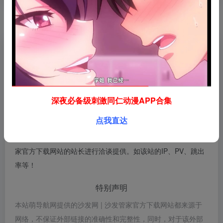
数据评估
沙发网 | 沙发管家官方下载网站浏览人数已经达到773，如你需
要查询该站的相关权重信息，可以点击"
5118数据
""
爱站数据
""
Chinaz数据
"进入；以目前的网站数据参考，建议大家请
以爱站数据为准，更多网站价值评估因素如：沙发网 | 沙发管
深夜必备级刺激同仁动漫APP合集
家官方下载网站的访问速度、搜索引擎收录以及索引量、用户
点我直达
体验等；当然要评估一个站的价值，最主要还是需要根据您自
身的需求以及需要，一些确切的数据则需要找沙发网 | 沙发管
家官方下载网站的站长进行洽谈提供。如该站的IP、PV、跳出
率等！
特别声明
本站萌导航网提供的沙发网 | 沙发管家官方下载网站都来源于
网络，不保证外部链接的准确性和完整性，同时，对于该外部