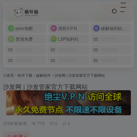
赞助展示位（日活8500+）
立即入驻
高清美女写真图片大全
高清美女写真图片大全
高清美女写真图片大全
pixiv免翻
虎跃V.P.N
破解福利软件搜索引擎
禁漫免费
LSP福利社
首页
•
软件下载
•
破解软件
•
沙发网 | 沙发管家官方下载网站
沙发网 | 沙发管家官方下载网站
3年前发布
773
0
0
收藏
0