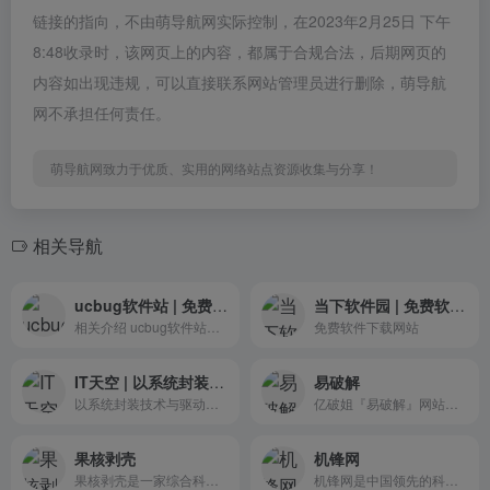
链接的指向，不由萌导航网实际控制，在2023年2月25日 下午
8:48收录时，该网页上的内容，都属于合规合法，后期网页的
内容如出现违规，可以直接联系网站管理员进行删除，萌导航
网不承担任何责任。
萌导航网致力于优质、实用的网络站点资源收集与分享！
相关导航
ucbug软件站 | 免费软件下载站
当下软件园 | 免费软件下载网站
相关介绍 ucbug软件站提供...
免费软件下载网站
IT天空 | 以系统封装技术与驱动技术为主的综合性IT站点
易破解
以系统封装技术与驱动技术为主的综合性IT站点
亿破姐『易破解』网站专注无...
果核剥壳
机锋网
果核剥壳是一家综合科技站点...
机锋网是中国领先的科技互动新媒体，关注手机、3C数码、家电等科技产品、生活方式和消费升级，提供优质、专业、有趣的新闻资讯、产品体验、攻略玩法、购买建议及视频评测等内容服务。