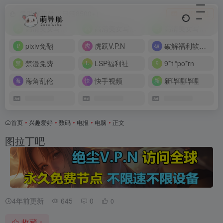
赞助展示位（日活8500+）
立即入驻
高清美女写真图片大全
高清美女写真图片大全
高清美女写真图片大全
pixiv免翻
虎跃V.P.N
破解福利软件搜索引擎
禁漫免费
LSP福利社
9*1*po*rn
海角乱伦
快手视频
新哔哩哔哩
首页
•
兴趣爱好
•
数码
•
电报
•
电脑
•
正文
图拉丁吧
4年前更新
645
0
0
收藏
1