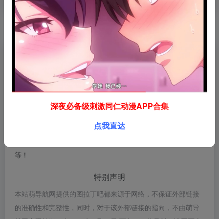
数据评估
图拉丁吧浏览人数已经达到645，如你需要查询该站的相关权重
信息，可以点击"
5118数据
""
爱站数据
""
Chinaz数据
"进
入；以目前的网站数据参考，建议大家请以爱站数据为准，更
多网站价值评估因素如：图拉丁吧的访问速度、搜索引擎收录
深夜必备级刺激同仁动漫APP合集
以及索引量、用户体验等；当然要评估一个站的价值，最主要
点我直达
还是需要根据您自身的需求以及需要，一些确切的数据则需要
找图拉丁吧的站长进行洽谈提供。如该站的IP、PV、跳出率
等！
特别声明
本站萌导航网提供的图拉丁吧都来源于网络，不保证外部链接
的准确性和完整性，同时，对于该外部链接的指向，不由萌导