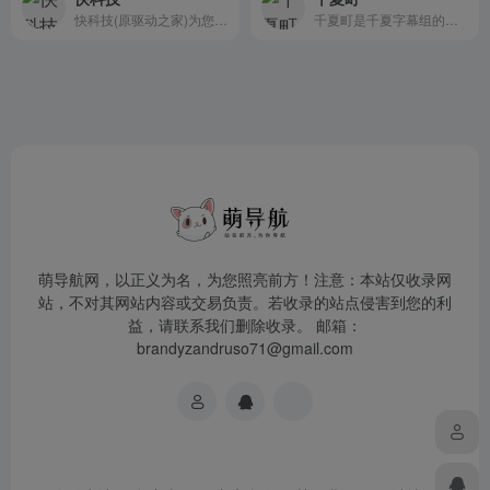
快科技(原驱动之家)为您提供第一手的科技新闻资讯、产品评测、驱动下载等服务。老牌的驱动下载频道通过方便快捷的驱动分类、搜索服务，助您快速找到所需的驱动程序。基于驱动之家十余年积累的驱动库及专利，驱动之家研发了驱动精灵技术，基于驱动精灵技术的驱动精灵软件是您的驱动程序终极解决方案。它能够智能识别您的计算机硬件，匹配相应驱动程序并提供快速的下载与安装。
千夏町是千夏字幕组的官方论坛，千夏字幕组是从事日系动画制作的fansub，汉化过的片子有Clannad after story、这个是僵尸吗、轻松百合、樱花庄的宠物女孩等数十部动画
萌导航网，以正义为名，为您照亮前方！注意：本站仅收录网
站，不对其网站内容或交易负责。若收录的站点侵害到您的利
益，请联系我们删除收录。 邮箱：
brandyzandruso71@gmail.com