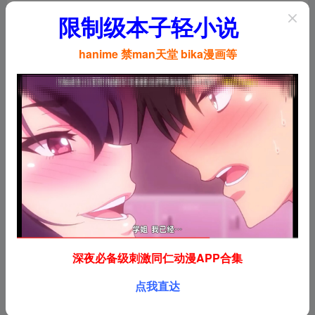
在线写作
# 96编辑器
# ocr
# pdf转word
限制级本子轻小说
hanime 禁man天堂 bika漫画等
今日头条
今日头条相关介绍 今日头...
新闻资讯
# 今日头条
# 今日头条官网
# 头条
没有了
深夜必备级刺激同仁动漫APP合集
点我直达