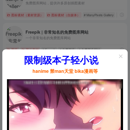
免费图库网站，提供许多原创插图素材
图标素材（素材资源）
图标素材（自媒体）
# ManyPixels Gallery
# 免费
Freepik | 非常知名的免费图库网站
一个非常知名的免费图库网站
图库
图片素材
# Freepik
# 免费图库
# 免费图库网站
限制级本子轻小说
Shutterstock | 创意项目的照片、矢量图和插图
hanime 禁man天堂 bika漫画等
创意项目的照片、矢量图和插图
图库
图标素材（素材资源）
# Shutterstock
# 免费无版权图库
爱快递
快递单号查询API接口
快递物流
# 快递单号查询
# 快递查询
# 快递网点查询