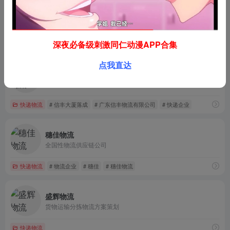
同舟行物流
武汉网络物流快递公司
深夜必备级刺激同仁动漫APP合集
快递物流
# 武汉仓储管理
# 武汉仓单质押金融服务
# 武汉同舟行物流
点我直达
信丰物流
国内物流快递仓储配送平台
快递物流
# 信丰大厦落成
# 广东信丰物流有限公司
# 快递企业
穗佳物流
全国性物流供应链公司
快递物流
# 物流企业
# 穗佳
# 穗佳物流
盛辉物流
货物运输分拣物流方案策划
快递物流