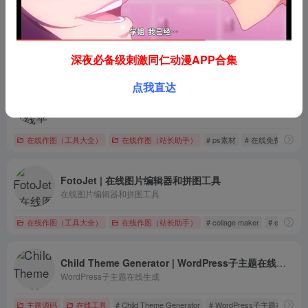
BeFunky | 多功能在线创意照片平台
在线创意图片照片编辑器
深夜必备级刺激同仁动漫APP合集
在线作图（工具大全）
在线作图（站长助手）
# adjust
# Befunky
# befun
点我直达
MAKA | 在线平面设计工具
全球3000万中小企业用户使用的在线平面设计工具，MAKA免费提供海量精美平面设计素材，快速在线PS，随时随地编辑设计模板，一键稿定设计，支持下载高清素材图片。
在线作图（工具大全）
在线作图（站长助手）
# ps素材
# 在线免费设计
FotoJet | 在线图片编辑器和拼图工具
在线图片编辑器和拼图工具
在线作图（工具大全）
在线作图（站长助手）
# collage maker
# edit photo
Child Theme Generator | WordPress子主题在线生成
WordPress子主题在线生成
主题源码
在线工具
# Child Theme Generator
# WordPress子主题在线生