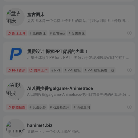
盘古图床
盘古图床是一个免费上传图片的网站, 可以做到原图上传原图保存，一个免费公共的图床, 提供图片上传和图片外链服务, 拥有全球CDN加速,图片外链生成等功能
图床工具
# 免费图床
# 盘古img
# 盘古图床
霹雳设计 探索PPT背后的力量！
汇集全球顶尖PPTer，PPT世界致力于发现和展现幻灯的魅力。我们拥有丰富的优秀PPT设计资源，包括PPT设计教程、PPT动画教程、PPT模板素材下载等，助您打造引人注目的演示效果。从现在起，发挥PPT的潜力，让您的演示无限精彩！
PPT资源
协同工作
# PPT
# PPT模板
# PPT模板免费下载
AI以图搜番/galgame-Animetrace
AI以图搜番|galgame-Animetrace使用目前最先进的AI算法,致力于将通过图片找番的成本
以图搜图
# 以图识番
# 动漫基因库
# 动漫查询
hanime1.biz
尝试一下，一个令人上瘾的网站。