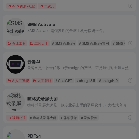
ACG资源&社区
二次元
SMS Activate
SMS Activate 是俄罗斯的全球手机号接码平台。
在线工具
工具大全
# SMS Activate
# SMS Activate官网
# SMS Activate
云淼AI
云淼AI是一款专门致力于chatgpt的产品，它是通过对大量自然语言处理领域相关资料的学习和整合，开发出的一个高效、智能的聊天机器人。相比于其他类似的聊天机器人，云淼AI的交流更加自然流畅，并且能够更好地理解用户的问题和需求，提供更为专业、准确的答案和解决方案。
AI人工智能
人工智能
# ChatGPT
# chatgpt3.5
# chatgpt4.0
嗨格式录屏大师
嗨格式录屏大师是一款专业易上手的录屏软件，5大模式高清录制,支持全屏、区域选择、电脑摄像头、在线视频(qq/直播)、游戏、网络教学微课等各类屏幕录制及录音。
视频处理
# 嗨格式录屏大师
# 屏幕录像
# 录像软件
PDF24