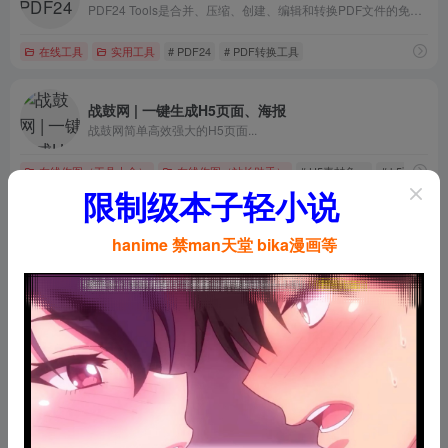
PDF24 Tools是合并、压缩、创建、编辑和转换PDF文件的免费在线PDF工具。 快捷方便。无需安装，不用注册。
在线工具
实用工具
# PDF24
# PDF转换工具
战鼓网 | 一键生成H5页面、海报
战鼓网简单高效强大的H5页面...
在线作图（工具大全）
在线作图（站长助手）
# H5素材免ps
# h5页面制
限制级本子轻小说
Vectr | 免费矢量图形编辑工具
hanime 禁man天堂 bika漫画等
免费矢量图形编辑工具
在线作图（工具大全）
在线作图（站长助手）
# Vectr
DesignCap | 在线免费网页海报设计工具
在线网页海报设计工具
在线作图（工具大全）
在线作图（站长助手）
# flyer
# graphic design sof