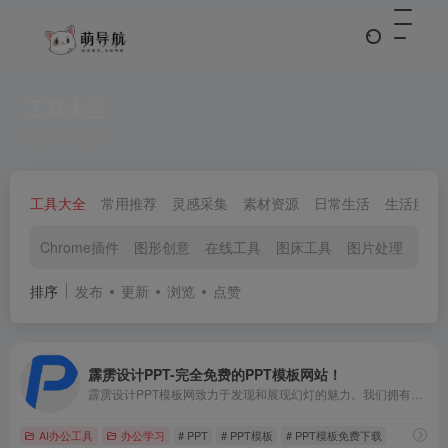
工具大全
共 270 篇网址
工具大全
常用推荐
灵感采集
素材资源
日常生活
生活服务
Chrome插件
图形创意
在线工具
图床工具
图片处理
视频
排序
发布
更新
浏览
点赞
霹雳设计PPT-完全免费的PPT模板网站！
霹雳设计PPT模板网致力于发现和展现幻灯的魅力。我们拥有丰富的优秀PPT设计资源，包括PPT设计教程、PPT动画教程、工作汇报、教学培训、营销策划、企业宣传、论文答辩、求职竞聘、商业计划书等PPT模板素材下载，助您打造引人注目的演示效果。从现在起，发挥PPT的潜力，让您的演示无限精彩！
AI办公工具
办公学习
# PPT
# PPT模板
# PPT模板免费下载